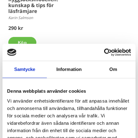
kunskap & tips för
läsfrämjare
Karin Salmson
290 kr
Köp
Samtycke
Information
Om
Är du bibliotekarie eller pedagog? Här
Denna webbplats använder cookies
köper du in!
Vi använder enhetsidentifierare för att anpassa innehållet
Beroende på kommunens upphandlingsavtal köper du våra
och annonserna till användarna, tillhandahålla funktioner
böcker hos Adlibris, Bokus eller Läromedia. Spel och Flugo-
för sociala medier och analysera vår trafik. Vi
dockor? Dem köper du hos Läromedia.
vidarebefordrar även sådana identifierare och annan
Direktupphandling då? Jo, det kan du göra!
Mejla oss!
information från din enhet till de sociala medier och
annons- och analysföretag som vi samarbetar med.