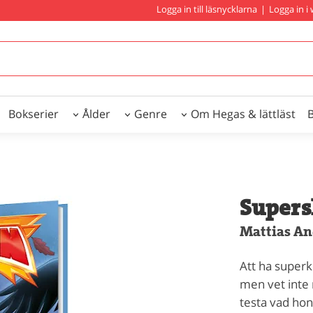
Logga in till läsnycklarna
|
Logga in 
Bokserier
Ålder
Genre
Om Hegas & lättläst
Supers
Mattias An
Att ha superkr
men vet inte 
testa vad hon