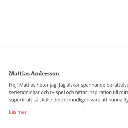
Mattias Andersson
Hej! Mattias heter jag. Jag älskar spännande berättelser 
serietidningar och tv-spel och hittar inspiration til
superkraft så skulle det förmodligen vara att kunna fly
förmåga”. Vad skulle din superkraft vara?
Läs mer