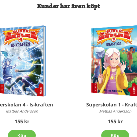
Kunder har även köpt
erskolan 4 - Is-kraften
Superskolan 1 - Kraft
Mattias Andersson
Mattias Andersson
155 kr
155 kr
Köp
Köp