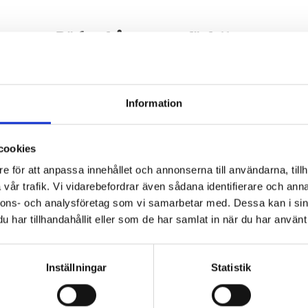
Böcker från samma författare
Information
cookies
e för att anpassa innehållet och annonserna till användarna, tillh
vår trafik. Vi vidarebefordrar även sådana identifierare och anna
nnons- och analysföretag som vi samarbetar med. Dessa kan i sin
har tillhandahållit eller som de har samlat in när du har använt 
Inställningar
Statistik
erskolan 3 - Monstret
Superskolan 4 - Is-kra
Mattias Andersson
Mattias Andersson
155 kr
155 kr