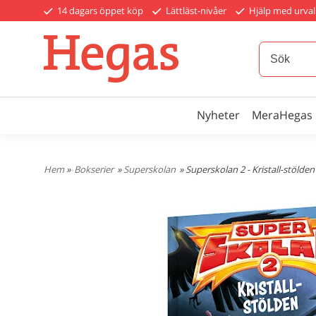
14 dagars öppet köp
Lättläst-nivåer
Hjälp med urval
Nyheter
MeraHegas
Hem
»
Bokserier
»
Superskolan
» Superskolan 2 - Kristall-stölden