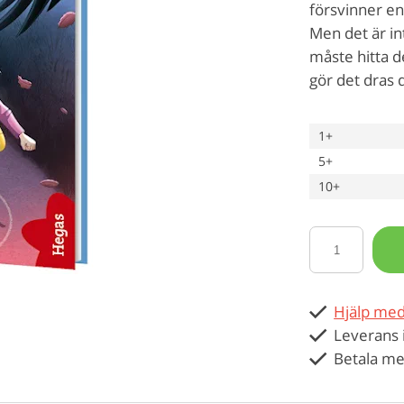
försvinner en 
Men det är in
måste hitta de
gör det dras 
1+
5+
10+
Hjälp med
Leverans 
Betala me