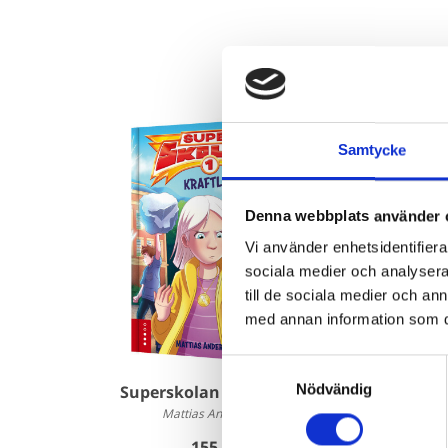
Samtycke
Denna webbplats använder 
Vi använder enhetsidentifierar
sociala medier och analysera 
till de sociala medier och a
med annan information som du 
Samtyckesval
Nödvändig
Superskolan 1 - Kraftlös
Sup
Mattias Andersson
155 kr