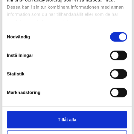
Dessa kan i sin tur kombinera informationen med annan
information som du har tillhandahållit eller som de har
samlat in när du har använt deras tjänster.
Samtyckesval
Nödvändig
Inställningar
Full fart, Flugo!
Flugo-docka
Tedd Arnold - författare &
Statistik
illustration
156 kr
145 kr
Marknadsföring
Köp
Köp
Tillåt alla