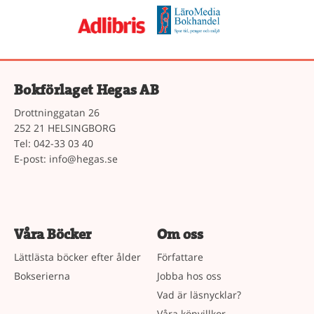
Bokförlaget Hegas AB
Drottninggatan 26
252 21 HELSINGBORG
Tel: 042-33 03 40
E-post:
info@hegas.se
Våra Böcker
Om oss
Lättlästa böcker efter ålder
Författare
Bokserierna
Jobba hos oss
Vad är läsnycklar?
Våra köpvillkor