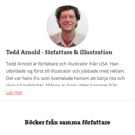
Tedd Arnold - författare & illustration
Tedd Arnold är författare och illustratör från USA. Han
utbildade sig först till illustratör och jobbade med reklam.
Det var hans fru som övertalade honom att börja rita och
skriva barnböcker. Många av hans idéer kommer från
Läs mer
saker som hans barn sa eller gjorde när de var små. Tedd
Arnold har skrivit 18 böcker om Flugo, men totalt har det
blivit över 100 böcker. Han har själv sagt att det alltid är
bilderna som är huvudsaken och det som känns roligast att
jobba med.
Böcker från samma författare