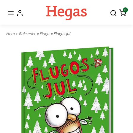
0
Hem
»
Bokserier
»
Flugo
» Flugos jul