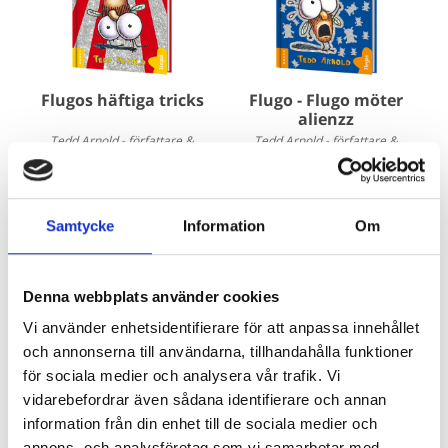
Flugo - Flugo möter
Flugos häftiga tricks
alienzz
Tedd Arnold - författare &
Tedd Arnold - författare &
illustration
illustration
156 kr
156 kr
Samtycke
Information
Om
Köp
Köp
Denna webbplats använder cookies
Vi använder enhetsidentifierare för att anpassa innehållet
och annonserna till användarna, tillhandahålla funktioner
för sociala medier och analysera vår trafik. Vi
vidarebefordrar även sådana identifierare och annan
information från din enhet till de sociala medier och
Böcker inom samma kategori
annons- och analysföretag som vi samarbetar med.