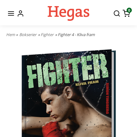
0
Hem
»
Bokserier
»
Fighter
» Fighter 4 - Kliva fram