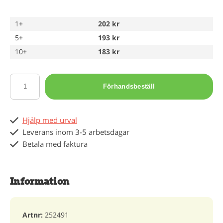
1+
202 kr
5+
193 kr
10+
183 kr
Förhandsbeställ
Hjälp med urval
Leverans inom 3-5 arbetsdagar
Betala med faktura
Information
Artnr:
252491