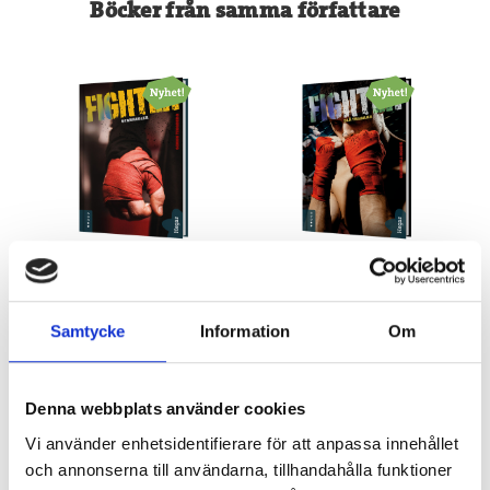
Böcker från samma författare
Fighter 1- Utan regler
Fighter 2 - Slå tillbaka
Simon Tingberg
Simon Tingberg
202 kr
202 kr
Samtycke
Information
Om
Köp
Köp
Denna webbplats använder cookies
Vi använder enhetsidentifierare för att anpassa innehållet
och annonserna till användarna, tillhandahålla funktioner