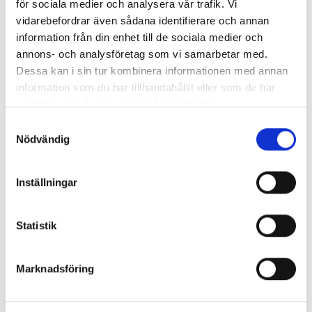
för sociala medier och analysera vår trafik. Vi
vidarebefordrar även sådana identifierare och annan
information från din enhet till de sociala medier och
annons- och analysföretag som vi samarbetar med.
Dessa kan i sin tur kombinera informationen med annan
information som du har tillhandahållit eller som de har
Fighter 3 - Aldrig backa
samlat in när du har använt deras tjänster.
Simon Tingberg
Samtyckesval
202 kr
Nödvändig
Köp
Inställningar
Statistik
Böcker inom samma kategori
Marknadsföring