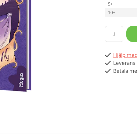
5+
10+
Hjälp med
Leverans 
Betala me