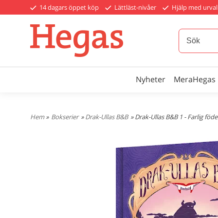
14 dagars öppet köp
Lättläst-nivåer
Hjälp med urval
Nyheter
MeraHegas
Hem
»
Bokserier
»
Drak-Ullas B&B
» Drak-Ullas B&B 1 - Farlig föd