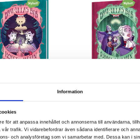
as B&B 3 - Hotet från häxan
Drak-Ullas B&B 4 - Dubbel
Information
na Hansson & Jennifer Fogel
Anna Hansson & Jennifer Fo
177 kr
177 kr
cookies
Köp
e för att anpassa innehållet och annonserna till användarna, tillh
vår trafik. Vi vidarebefordrar även sådana identifierare och anna
nnons- och analysföretag som vi samarbetar med. Dessa kan i sin