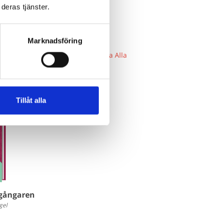
deras tjänster.
Marknadsföring
Visa Alla
Tillåt alla
-gångaren
gel