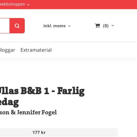
i webbshoppen
(0)
Inkl. moms
Bloggar
Extramaterial
llas B&B 1 - Farlig
edag
on & Jennifer Fogel
177 kr