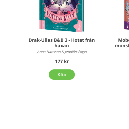
Drak-Ullas B&B 3 - Hotet från
Mobe
häxan
monst
Anna Hansson & Jennifer Fogel
177 kr
Köp