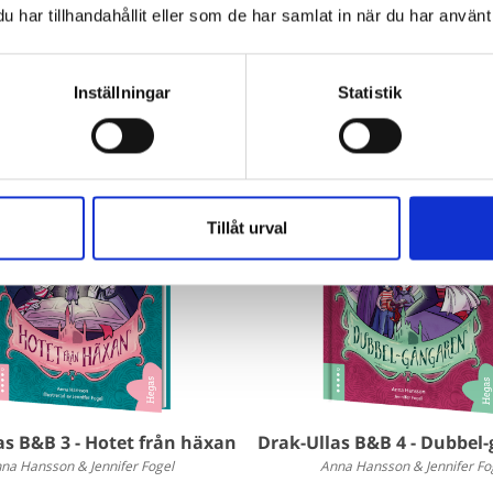
har tillhandahållit eller som de har samlat in när du har använt 
Böcker inom samma kategori
Inställningar
Statistik
Tillåt urval
as B&B 3 - Hotet från häxan
Drak-Ullas B&B 4 - Dubbel
na Hansson & Jennifer Fogel
Anna Hansson & Jennifer Fo