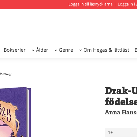
Logga in till läsnycklarna
|
Logga in 
Bokserier
Ålder
Genre
Om Hegas & lättläst
elsedag
Drak-U
födels
Anna Hanss
1+