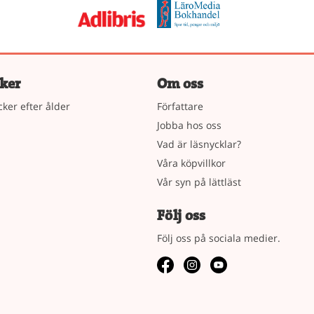
ker
Om oss
cker efter ålder
Författare
Jobba hos oss
Vad är läsnycklar?
Våra köpvillkor
Vår syn på lättläst
Följ oss
Följ oss på sociala medier.