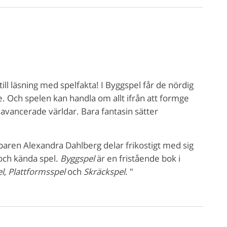
ll läsning med spelfakta! I Byggspel får de nördig
re. Och spelen kan handla om allt ifrån att formge
 avancerade världar. Bara fantasin sätter
kaparen Alexandra Dahlberg delar frikostigt med sig
 och kända spel.
Byggspel
är en fristående bok i
l
,
Plattformsspel
och
Skräckspel
. "