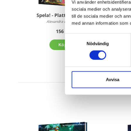
Vi använder enhetsidentifierar
sociala medier och analysera 
Spela! - Plattformsspel
till de sociala medier och a
Alexandra Dahlberg
med annan information som du 
156 kr
Samtyckesval
Nödvändig
Köp
Avvisa