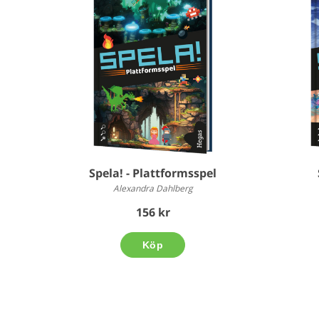
Spela! - Plattformsspel
Alexandra Dahlberg
156 kr
Köp