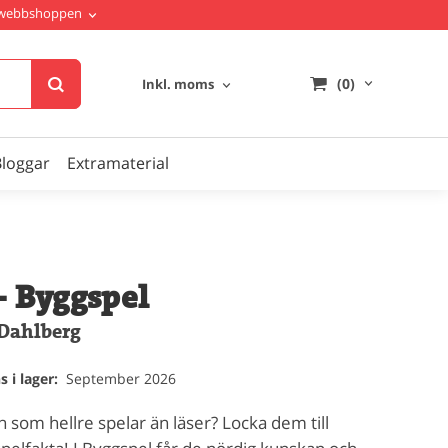
i webbshoppen
(0)
Inkl. moms
Bloggar
Extramaterial
- Byggspel
Dahlberg
 i lager:
September 2026
 som hellre spelar än läser? Locka dem till