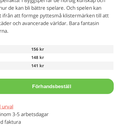
pelfakta! I Byggspel får de nördig kunskap och
 hur de kan bli bättre spelare. Och spelen kan
t ifrån att formge pyttesmå klistermärken till att
täder och avancerade världar. Bara fantasin
rna.
156 kr
148 kr
141 kr
Förhandsbeställ
 urval
inom 3-5 arbetsdagar
d faktura