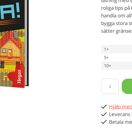
läsning med s
roliga tips på
handla om all
bygga stora s
sätter gränse
1+
5+
10+
Hjälp med
Leverans 
Betala me