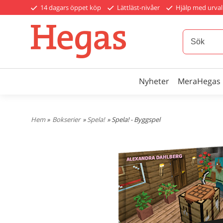
14 dagars öppet köp
Lättläst-nivåer
Hjälp med urval
Nyheter
MeraHegas
Hem
»
Bokserier
»
Spela!
» Spela! - Byggspel