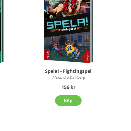
l
Spela! - Fightingspel
Alexandra Dahlberg
156 kr
Köp