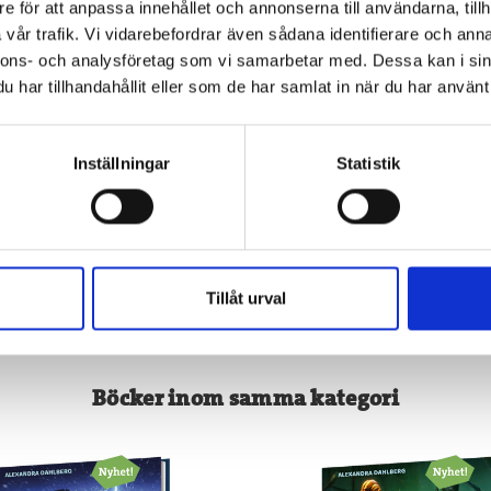
e för att anpassa innehållet och annonserna till användarna, tillh
vår trafik. Vi vidarebefordrar även sådana identifierare och anna
Spela! - Racingspel
Spela! - Skräckspe
nnons- och analysföretag som vi samarbetar med. Dessa kan i sin
Alexandra Dahlberg
Alexandra Dahlberg
har tillhandahållit eller som de har samlat in när du har använt 
156 kr
156 kr
Inställningar
Statistik
Köp
Köp
Tillåt urval
Böcker inom samma kategori