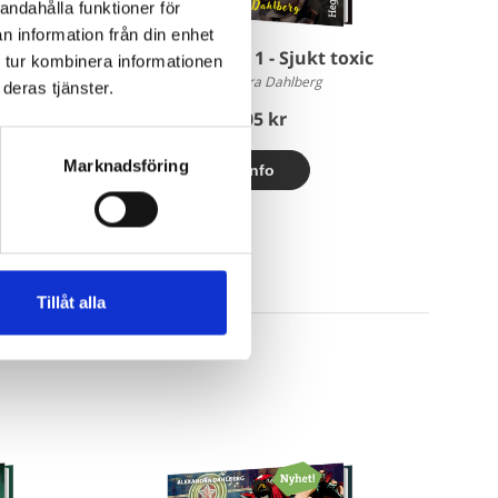
andahålla funktioner för
n information från din enhet
l
Snapstories 1 - Sjukt toxic
 tur kombinera informationen
Alexandra Dahlberg
deras tjänster.
205 kr
Marknadsföring
Tillåt alla