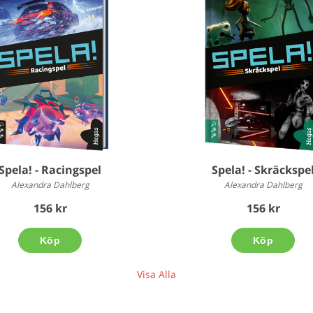
Spela! - Racingspel
Spela! - Skräckspe
Alexandra Dahlberg
Alexandra Dahlberg
156 kr
156 kr
Köp
Köp
Visa Alla