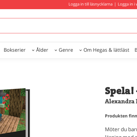
Logga in till läsnycklarna
|
Logga in 
Bokserier
Ålder
Genre
Om Hegas & lättläst
Spela! 
Alexandra 
Produkten finns
Möter du barn