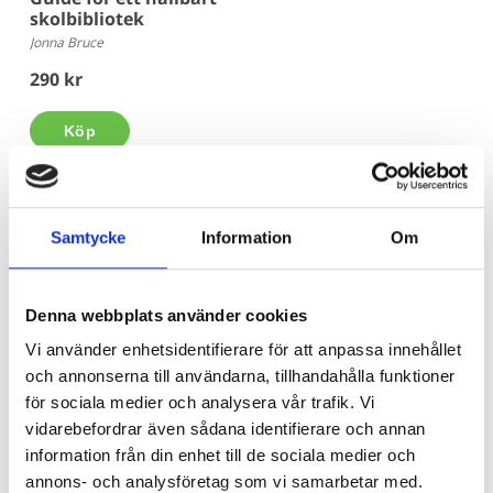
skolbibliotek
Jonna Bruce
290 kr
Köp
Samtycke
Information
Om
Är du bibliotekarie eller pedagog? Här
köper du in!
Denna webbplats använder cookies
Beroende på kommunens upphandlingsavtal köper du våra
Vi använder enhetsidentifierare för att anpassa innehållet
böcker hos Adlibris, Bokus eller Läromedia. Spel och Flugo-
och annonserna till användarna, tillhandahålla funktioner
dockor? Dem köper du hos Läromedia.
för sociala medier och analysera vår trafik. Vi
vidarebefordrar även sådana identifierare och annan
Direktupphandling då? Jo, det kan du göra!
Mejla oss!
information från din enhet till de sociala medier och
annons- och analysföretag som vi samarbetar med.