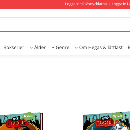
Logga in till läsnycklarna
|
Logga in 
Bokserier
Ålder
Genre
Om Hegas & lättläst