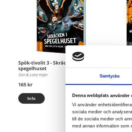
Spök-tivolit 3 - Skräcken i
Spök-tivol
spegelhuset
dalbanan
Dan & Lotta Höjer
Dan & Lotta H
Samtycke
165 kr
165 kr
Denna webbplats använder 
Köp
Vi använder enhetsidentifierar
sociala medier och analysera 
till de sociala medier och a
med annan information som du 