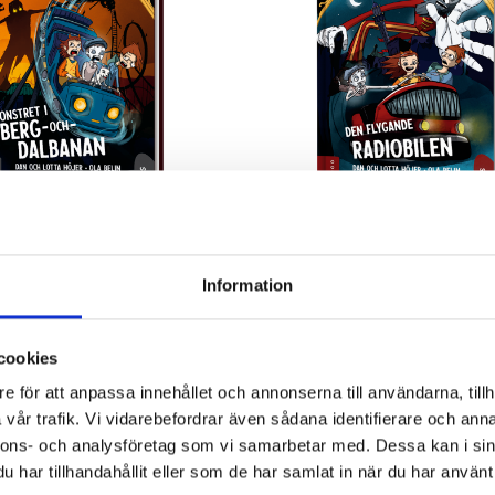
it 2 - Monstret i berg-och-
Spök-tivolit 1 – Den flygand
radiobilen
öjer
Dan & Lotta Höjer
Information
165 kr
cookies
Köp
e för att anpassa innehållet och annonserna till användarna, tillh
vår trafik. Vi vidarebefordrar även sådana identifierare och anna
nnons- och analysföretag som vi samarbetar med. Dessa kan i sin
har tillhandahållit eller som de har samlat in när du har använt 