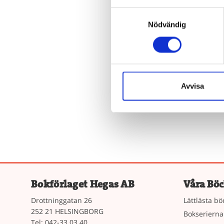
Samtyckesval
Nödvändig
Ä
Beroende 
Avvisa
e
Bokförlaget Hegas AB
Våra Böc
Drottninggatan 26
Lättlästa bö
252 21 HELSINGBORG
Bokserierna
Tel: 042-33 03 40