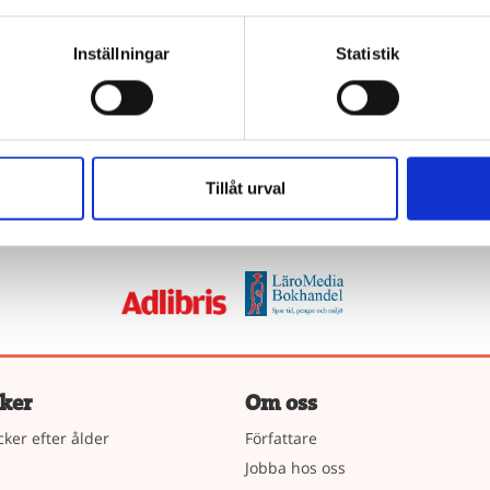
Inställningar
Statistik
r du bibliotekarie eller pedagog? Här köper du i
på kommunens upphandlingsavtal köper du våra böcker hos Adlib
Tillåt urval
ller Läromedia. Spel och Flugo-dockor? Dem köper du hos Läromedi
Direktupphandling då? Jo, det kan du göra!
Mejla oss!
ker
Om oss
cker efter ålder
Författare
Jobba hos oss