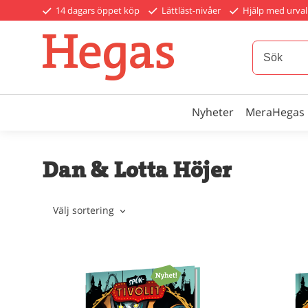
14 dagars öppet köp
Lättläst-nivåer
Hjälp med urval
Nyheter
MeraHegas
Dan & Lotta Höjer
Välj sortering