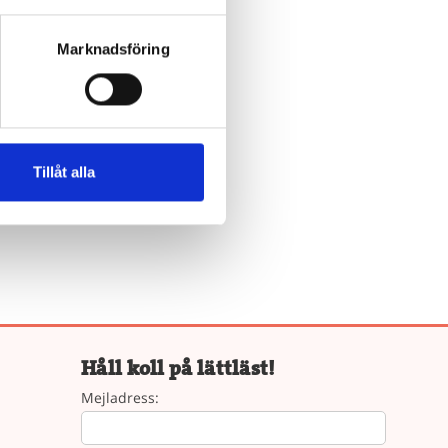
Marknadsföring
n!
ris, Bokus
Tillåt alla
a.
Håll koll på lättläst!
Mejladress: