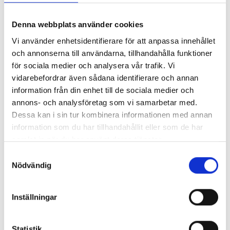
www.annaahlund.com
– Anna Ahlunds hemsida
www.instagram.com/anna.ahlund
– Anna Ahlunds
Denna webbplats använder cookies
instagramsida
Vi använder enhetsidentifierare för att anpassa innehållet
www.rfsu.se
– Information om sex och relationer
och annonserna till användarna, tillhandahålla funktioner
www.rfsl.se
– Information med fokus på homo-, bi-, trans-
för sociala medier och analysera vår trafik. Vi
och queer-frågor
vidarebefordrar även sådana identifierare och annan
www.umo.se
– Information om sex, hälsa och relationer
information från din enhet till de sociala medier och
från ungdomsmottagningarna
annons- och analysföretag som vi samarbetar med.
www.tjejjouren.se
– För dig som ser dig som tjej och
Dessa kan i sin tur kombinera informationen med annan
Våga längta -
Våga längta 4 - Min tur
behöver någon att prata med
lärarhandledningen
nu
information som du har tillhandahållit eller som de har
www.killfragor.se
– Chatt för dig som ser dig som kille och
Anna Ahlund
Anna Ahlund
samlat in när du har använt deras tjänster.
har frågor
173 kr
202 kr
Samtyckesval
www.transformering.se
– Information om allt som har
Nödvändig
med trans att göra
Köp
Köp
Inställningar
Statistik