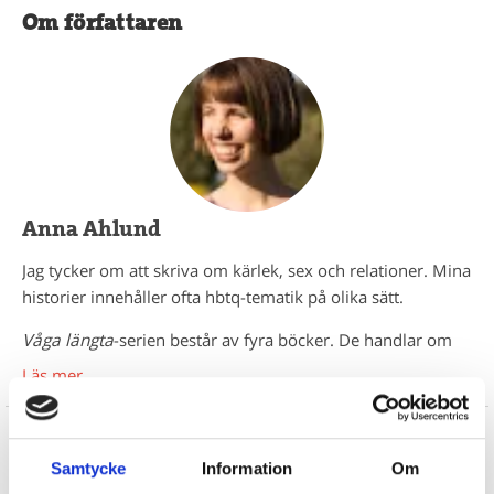
Om författaren
Anna Ahlund
Jag tycker om att skriva om kärlek, sex och relationer. Mina
historier innehåller ofta hbtq-tematik på olika sätt.
Våga längta
-serien består av fyra böcker. De handlar om
att våga ta det första steget, att våga visa vad en vill, att
Läs mer
våga vara sig själv och att testa att vara någon annan. Jag
tycker själv om att läsa precis den här typen av böcker.
Därför skrev jag dem. Hoppas att du också gillar!
Samtycke
Information
Om
Böcker från samma författare
Tips på bra länkar