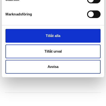
Marknadsföring
Våga längta-paketet
Fixa! 1 - Bland
drömmar och
Tillåt alla
målarfärg
Anna Ahlund
Anna Ahlund
Tillåt urval
684 kr
202 kr
Köp
Köp
Avvisa