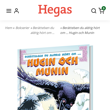
0
Hem
»
Bokserier
»
Berättelsen du
» Berättelsen du aldrig hört
aldrig hört om ...
om ... Hugin och Munin