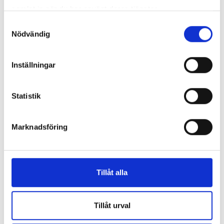
samlat in när du har använt deras tjänster.
Samtyckesval
Nödvändig
Inställningar
Poeten i lurarna - BELL
Poeten i lurarna - A36
Statistik
Bell Mothander
A36
205 kr
205 kr
Marknadsföring
Köp
Visa Alla
Tillåt alla
Tillåt urval