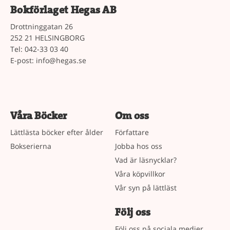
Bokförlaget Hegas AB
Drottninggatan 26
252 21 HELSINGBORG
Tel: 042-33 03 40
E-post:
info@hegas.se
Våra Böcker
Om oss
Lättlästa böcker efter ålder
Författare
Bokserierna
Jobba hos oss
Vad är läsnycklar?
Våra köpvillkor
Vår syn på lättläst
Följ oss
Följ oss på sociala medier.