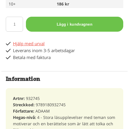
10+
186 kr
Lägg i kundvagnen
Hjälp med urval
Leverans inom 3-5 arbetsdagar
Betala med faktura
Information
Artnr:
932745
Streckkod:
9789180932745
Författare:
ADAAM
Hegas-nivå:
4 - Stora läsupplevelser med teman som
motiverar och en berättelse som är lätt att tolka och