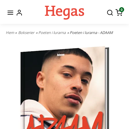
0
Hem
»
Bokserier
»
Poeten i lurarna
» Poeten i lurarna - ADAAM