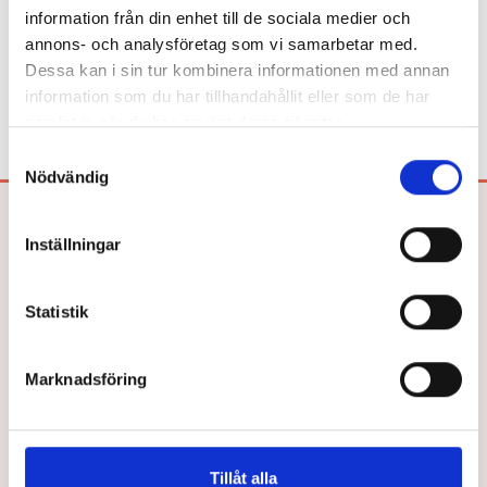
dockor? Dem köper du hos Läromedia.
information från din enhet till de sociala medier och
annons- och analysföretag som vi samarbetar med.
Direktupphandling då? Jo, det kan du göra!
Mejla oss!
Dessa kan i sin tur kombinera informationen med annan
information som du har tillhandahållit eller som de har
samlat in när du har använt deras tjänster.
Samtyckesval
Nödvändig
Bokförlaget Hegas AB
Inställningar
Drottninggatan 26
252 21 HELSINGBORG
Tel: 042-33 03 40
Statistik
E-post:
info@hegas.se
Marknadsföring
Våra Böcker
Om oss
Tillåt alla
Lättlästa böcker efter ålder
Författare