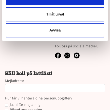
Bokserierna
Jobba hos oss
Vad är läsnycklar?
Tillåt urval
Våra köpvillkor
Vår syn på lättläst
Avvisa
Följ oss
Följ oss på sociala medier.
Håll koll på lättläst!
Mejladress:
Hur får vi hantera dina personuppgifter?
Ja, ni får mejla mig!
Riktad annonsering