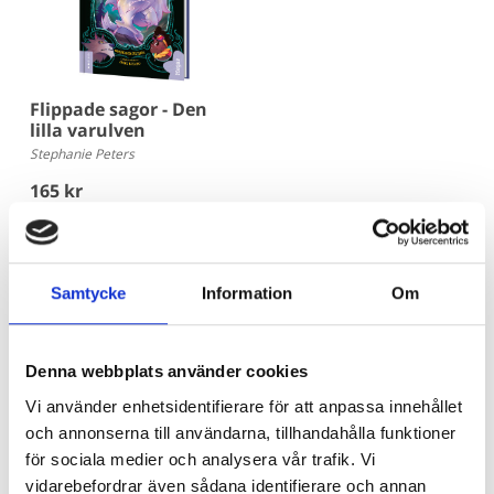
Flippade sagor - Den
lilla varulven
Stephanie Peters
165 kr
Köp
Samtycke
Information
Om
Denna webbplats använder cookies
Är du bibliotekarie eller pedagog? Här
Vi använder enhetsidentifierare för att anpassa innehållet
köper du in!
och annonserna till användarna, tillhandahålla funktioner
för sociala medier och analysera vår trafik. Vi
Beroende på kommunens upphandlingsavtal köper du våra
vidarebefordrar även sådana identifierare och annan
böcker hos Adlibris, Bokus eller Läromedia. Spel och Flugo-