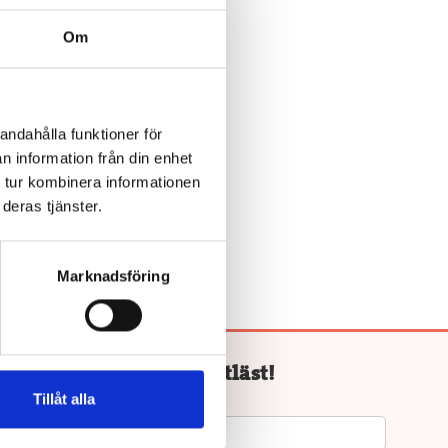
Om
n!
andahålla funktioner för
ris, Bokus
n information från din enhet
a.
 tur kombinera informationen
deras tjänster.
Marknadsföring
Håll koll på lättläst!
Tillåt alla
Mejladress: