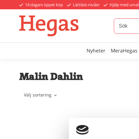
14 dagars öppet köp
Lättläst-nivåer
Hjälp med urval
Nyheter
MeraHegas
Malin Dahlin
Välj sortering