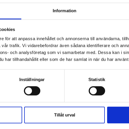
Information
cookies
r du bibliotekarie eller pedagog? Här köper du i
e för att anpassa innehållet och annonserna till användarna, tillh
på kommunens upphandlingsavtal köper du våra böcker hos Adlib
vår trafik. Vi vidarebefordrar även sådana identifierare och anna
ller Läromedia. Spel och Flugo-dockor? Dem köper du hos Läromedi
nnons- och analysföretag som vi samarbetar med. Dessa kan i sin
har tillhandahållit eller som de har samlat in när du har använt 
Direktupphandling då? Jo, det kan du göra!
Mejla oss!
Inställningar
Statistik
ker
Om oss
Tillåt urval
cker efter ålder
Författare
Jobba hos oss