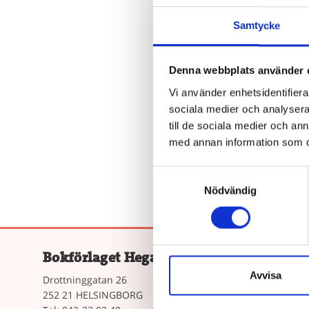
Samtycke
Denna webbplats använder 
Ä
Vi använder enhetsidentifierar
Beroende 
sociala medier och analysera 
e
till de sociala medier och a
med annan information som du 
Samtyckesval
Nödvändig
Bokförlaget Hegas AB
Våra Böc
Avvisa
Drottninggatan 26
Lättlästa bö
252 21 HELSINGBORG
Bokserierna