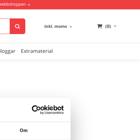
i webbshoppen
(0)
Inkl. moms
Bloggar
Extramaterial
Om
n!