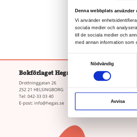
Beroende 
Denna webbplats använder 
e
Vi använder enhetsidentifierar
sociala medier och analysera 
till de sociala medier och a
med annan information som du 
Samtyckesval
Nödvändig
Bokförlaget Hegas AB
Våra Böc
Drottninggatan 26
Lättlästa bö
252 21 HELSINGBORG
Bokserierna
Tel: 042-33 03 40
Avvisa
E-post:
info@hegas.se