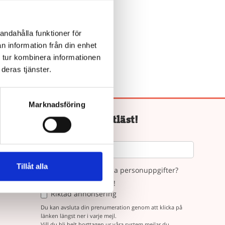
ris, Bokus
a.
andahålla funktioner för
n information från din enhet
 tur kombinera informationen
deras tjänster.
Marknadsföring
Håll koll på lättläst!
Mejladress:
Tillåt alla
Hur får vi hantera dina personuppgifter?
Ja, ni får mejla mig!
Riktad annonsering
Du kan avsluta din prenumeration genom att klicka på
länken längst ner i varje mejl.
Vill du bli helt borttagen ur våra system mejlar du