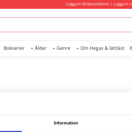
Logga in till läsnycklarna
|
Logga in 
Bokserier
Ålder
Genre
Om Hegas & lättläst
Information
r du bibliotekarie eller pedagog? Här köper du i