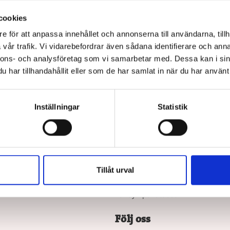
på kommunens upphandlingsavtal köper du våra böcker hos Adlib
cookies
ller Läromedia. Spel och Flugo-dockor? Dem köper du hos Läromedi
e för att anpassa innehållet och annonserna till användarna, tillh
Direktupphandling då? Jo, det kan du göra!
Mejla oss!
vår trafik. Vi vidarebefordrar även sådana identifierare och anna
nnons- och analysföretag som vi samarbetar med. Dessa kan i sin
har tillhandahållit eller som de har samlat in när du har använt 
Inställningar
Statistik
ker
Om oss
cker efter ålder
Författare
Jobba hos oss
Vad är läsnycklar?
Tillåt urval
Våra köpvillkor
Vår syn på lättläst
Följ oss