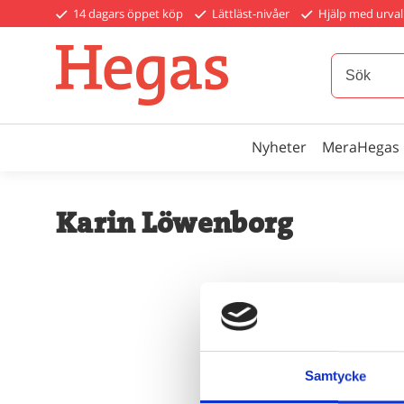
14 dagars öppet köp
Lättläst-nivåer
Hjälp med urval
Nyheter
MeraHegas
Karin Löwenborg
Samtycke
Ä