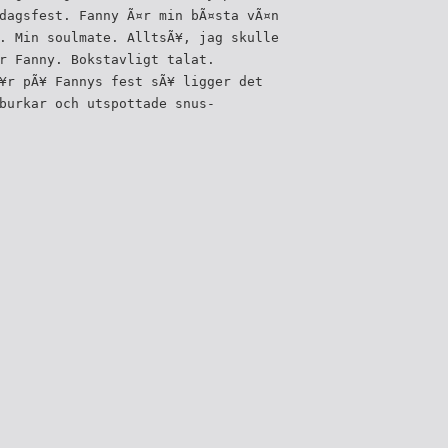
dagsfest. Fanny Ã¤r min bÃ¤sta vÃ¤n
. Min soulmate. AlltsÃ¥, jag skulle
r Fanny. Bokstavligt talat.
¥r pÃ¥ Fannys fest sÃ¥ ligger det
burkar och utspottade snus-