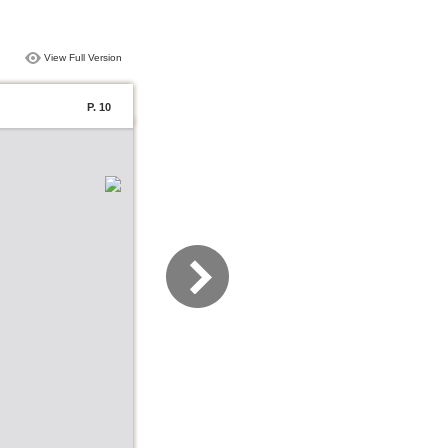
View Full Version
P. 10