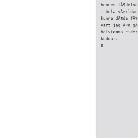
hennes fÃ¶delse
i hela vÃ¤rlden
kunna dÃ¶da fÃ¶
Vart jag Ã¤n gÃ
halvtomma cider
kuddar.
8