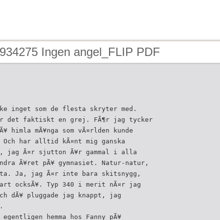
 934275 Ingen angel_FLIP PDF
ke inget som de flesta skryter med.
r det faktiskt en grej. FÃ¶r jag tycker
Ã¥ himla mÃ¥nga som vÃ¤rlden kunde
 Och har alltid kÃ¤nt mig ganska
, jag Ã¤r sjutton Ã¥r gammal i alla
ndra Ã¥ret pÃ¥ gymnasiet. Natur-natur,
ta. Ja, jag Ã¤r inte bara skitsnygg,
art ocksÃ¥. Typ 340 i merit nÃ¤r jag
ch dÃ¥ pluggade jag knappt, jag
.
 egentligen hemma hos Fanny pÃ¥