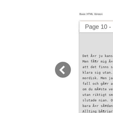
Basic HTML Version
Page 10 -
Det Ã¤r ju kans
Men fÃ¶r mig Ã¤
att det finns s
klara sig utan.
mordisk. Men ja
fall och gÃ¥r a
om du mÃ¥ste ve
utan riktigt sm
slutade nian. O
bara Ã¤r sÃ¥dan
Allting bÃ¶rjar