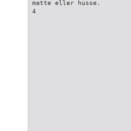
matte eller husse.
4