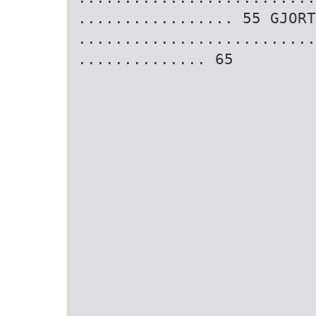
................. 55 GJORT
..........................
.............. 65