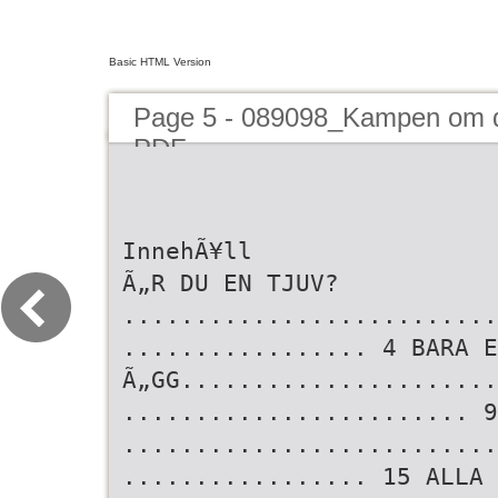
Basic HTML Version
Page 5 - 089098_Kampen om 
PDF
InnehÃ¥ll
Ã„R DU EN TJUV?
..........................
................. 4 BARA E
Ã„GG......................
........................ 9
..........................
................. 15 ALLA 