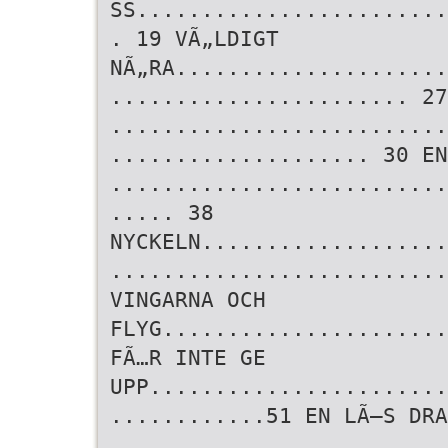
SS........................
. 19 VÃ„LDIGT
NÃ„RA.....................
....................... 27
..........................
.................... 30 EN
..........................
..... 38
NYCKELN...................
..........................
VINGARNA OCH
FLYG......................
FÃ…R INTE GE
UPP.......................
............51 EN LÃ–S DRA
..........................