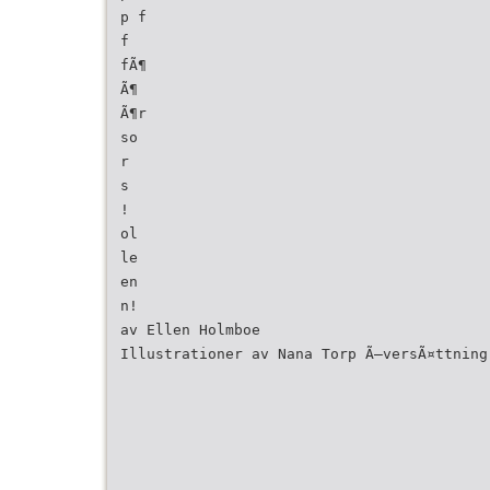
p f
f
fÃ¶
Ã¶
Ã¶r
so
r
s
!
ol
le
en
n!
av Ellen Holmboe
Illustrationer av Nana Torp Ã–versÃ¤ttning