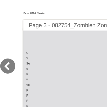
Basic HTML Version
Page 3 - 082754_Zombien Z
S
S
Se
e
u
u
up
p
p
p
p